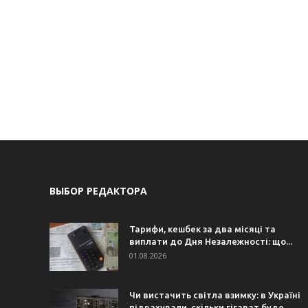
ВЫБОР РЕДАКТОРА
Тарифи, кешбек за два місяці та
виплати до Дня Незалежності: що...
01.08.2026
Чи вистачить світла взимку: в Україні
підрахували, скільки гігават буде