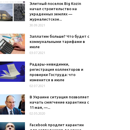
Элитный поселок Big Kozin
начал строительство на
украденных землях —
журналистское...
30.09.2021
Заплатим больше? Что будет с
коммунальными тарифами в
июле
03.07.2021
Радары-невидимки,
регистрация коллекторов и
проверки Гоструда: что
изменится в июле
02.07.2021
В Украине ситуация позволяет
начать смягчение карантина с
11 мая, —...
02.05.2020
Facebook продлит карантин