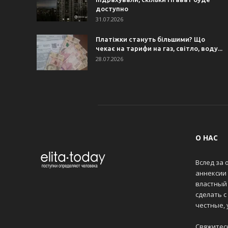
доступно
31.07.2026
Платіжки стануть більшими? Що
чекає на тарифи на газ, світло, воду...
28.07.2026
О НАС
Вслед за 
аннексии
властный 
сделать с
честные,
Свяжитес