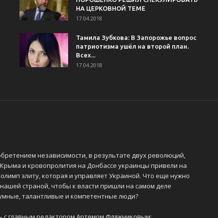
НА ЦЕРКОВНОЙ ТЕМЕ
17.04.2018
Тамила Зубкова: В Запорожье вопрос
патриотизма ушёл на второй план.
Всех...
17.04.2018
обретением независимости, в результате двух революций,
 Крыма и кровопролития на Донбассе украинцы привели на
олимп элиту, которая и управляет Украиной. Что еще нужно
 нашей страной, чтобы к власти пришли на самом деле
 умные, талантливые и компетентные люди?
ь с главным редактором Артемом Фляжниковым: