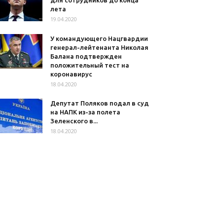
для сотрудников до конца
лета
19.04.2020
У командующего Нацгвардии
генерал-лейтенанта Николая
Балана подтвержден
положительный тест на
коронавирус
18.04.2020
Депутат Поляков подал в суд
на НАПК из-за полета
Зеленского в...
18.04.2020