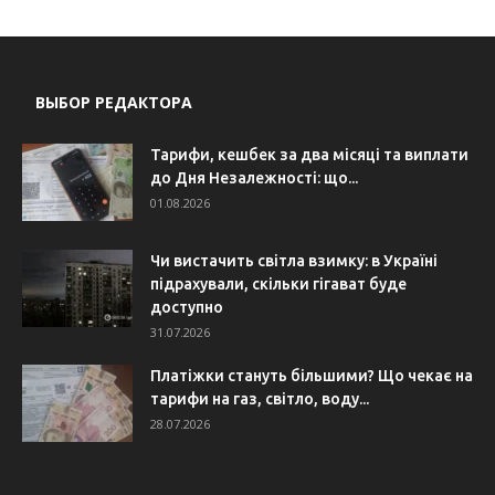
ВЫБОР РЕДАКТОРА
Тарифи, кешбек за два місяці та виплати
до Дня Незалежності: що...
01.08.2026
Чи вистачить світла взимку: в Україні
підрахували, скільки гігават буде
доступно
31.07.2026
Платіжки стануть більшими? Що чекає на
тарифи на газ, світло, воду...
28.07.2026