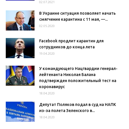
02.07.2021
В Украине ситуация позволяет начать
смягчение карантина с 11 мая, —...
02.05.2020
Facebook продлит карантин для
сотрудников до конца лета
19.04.2020
У командующего Нацгвардии генерал-
лейтенанта Николая Балана
подтвержден положительный тест на
коронавирус
18.04.2020
Депутат Поляков подал в суд на НАПК
из-за полета Зеленского в...
18.04.2020