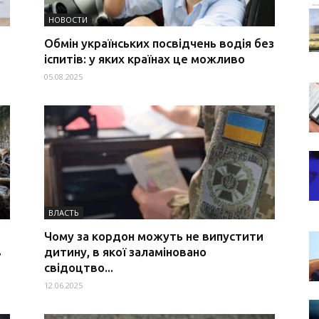
НОВОСТИ
Обмін українських посвідчень водія без
іспитів: у яких країнах це можливо
05.08.2025
ВЛАСТЬ
Чому за кордон можуть не випустити
в
дитину, в якої заламіновано
свідоцтво...
12.06.2025