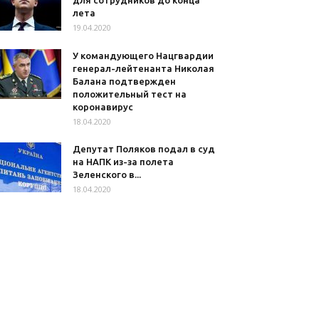
для сотрудников до конца
лета
19.04.2020
У командующего Нацгвардии
генерал-лейтенанта Николая
Балана подтвержден
положительный тест на
коронавирус
18.04.2020
Депутат Поляков подал в суд
на НАПК из-за полета
Зеленского в...
18.04.2020