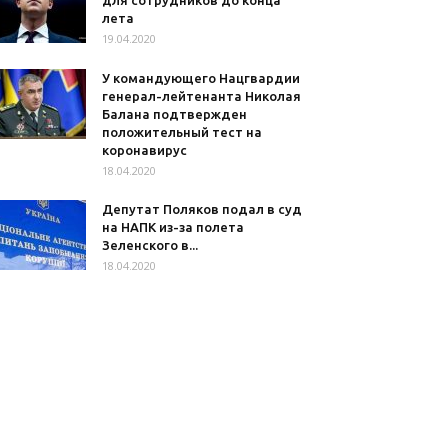
для сотрудников до конца
лета
19.04.2020
У командующего Нацгвардии
генерал-лейтенанта Николая
Балана подтвержден
положительный тест на
коронавирус
18.04.2020
Депутат Поляков подал в суд
на НАПК из-за полета
Зеленского в...
18.04.2020