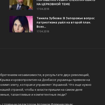
НА ЦЕРКОВНОЙ ТЕМЕ
17.04.2018
Тамила Зубкова: В Запорожье вопрос
патриотизма ушёл на второй план.
Всех...
17.04.2018
обретением независимости, в результате двух революций,
 Крыма и кровопролития на Донбассе украинцы привели на
олимп элиту, которая и управляет Украиной. Что еще нужно
 нашей страной, чтобы к власти пришли на самом деле
 умные, талантливые и компетентные люди?
ь с главным редактором Артемом Фляжниковым: