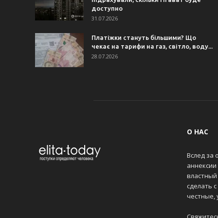
доступно
31.07.2026
Платіжки стануть більшими? Що
чекає на тарифи на газ, світло, воду...
28.07.2026
О НАС
Вслед за 
аннексии
властный 
сделать с
честные,
Свяжитес