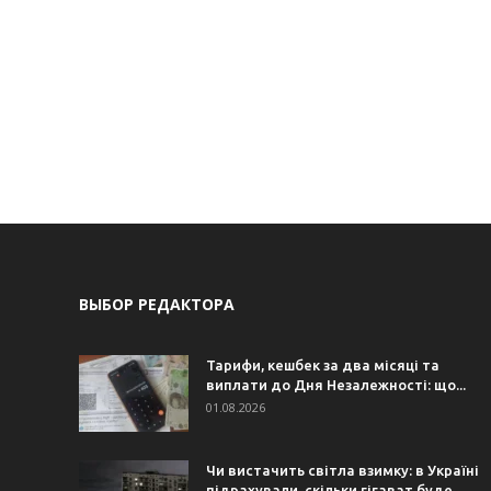
ВЫБОР РЕДАКТОРА
Тарифи, кешбек за два місяці та
виплати до Дня Незалежності: що...
01.08.2026
Чи вистачить світла взимку: в Україні
підрахували, скільки гігават буде