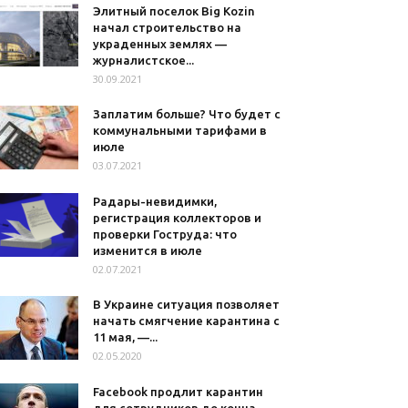
Элитный поселок Big Kozin
начал строительство на
украденных землях —
журналистское...
30.09.2021
Заплатим больше? Что будет с
коммунальными тарифами в
июле
03.07.2021
Радары-невидимки,
регистрация коллекторов и
проверки Гоструда: что
изменится в июле
02.07.2021
В Украине ситуация позволяет
начать смягчение карантина с
11 мая, —...
02.05.2020
Facebook продлит карантин