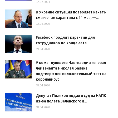
02.07.2021
В Украине ситуация позволяет начать
смягчение карантина с 11 мая, —...
02.05.2020
Facebook продлит карантин для
сотрудников до конца лета
19.04.2020
У командующего Нацгвардии генерал-
лейтенанта Николая Балана
подтвержден положительный тест на
коронавирус
18.04.2020
Депутат Поляков подал в суд на НАПК
из-за полета Зеленского в...
18.04.2020