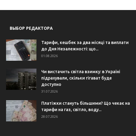
ВЫБОР РЕДАКТОРА
Тарифи, кешбек за два місяці та виплати
до Дня Незалежності: що...
01.08.2026
Чи вистачить світла взимку: в Україні
підрахували, скільки гігават буде
доступно
31.07.2026
Платіжки стануть більшими? Що чекає на
тарифи на газ, світло, воду...
28.07.2026