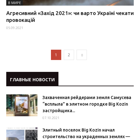
В МИРЕ
Агресивний «Захід 2021»: чи варто Україні чекати
провокацій
05.09.2021
1
2
ГЛАВНЫЕ НОВОСТИ
Захваченная рейдерами земля Самусева
“всплыла” в элитном городке Big Kozin
застройщика...
07.10.2021
Элитный поселок Big Kozin начал
строительство на украденных землях —