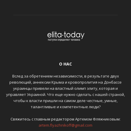
О НАС
Вслед за обретением независимости, в результате двух
революций, аннексии Крыма и кровопролития на Донбассе
украинцы привели на властный олимп элиту, которая и
управляет Украиной. Что еще нужно сделать с нашей страной,
чтобы к власти пришли на самом деле честные, умные,
талантливые и компетентные люди?
Свяжитесь с главным редактором Артемом Фляжниковым:
artem.flyazhnikoff@gmail.com