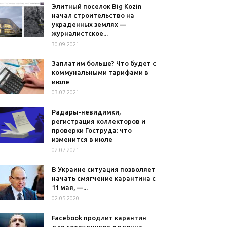
Элитный поселок Big Kozin
начал строительство на
украденных землях —
журналистское...
30.09.2021
Заплатим больше? Что будет с
коммунальными тарифами в
июле
03.07.2021
Радары-невидимки,
регистрация коллекторов и
проверки Гоструда: что
изменится в июле
02.07.2021
В Украине ситуация позволяет
начать смягчение карантина с
11 мая, —...
02.05.2020
Facebook продлит карантин