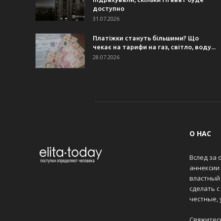
доступно
31.07.2026
Платіжки стануть більшими? Що
чекає на тарифи на газ, світло, воду...
28.07.2026
О НАС
Вслед за 
аннексии
властный 
сделать с
честные,
Свяжитес