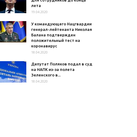
для сотрудников до конца
лета
19.04.2020
У командующего Нацгвардии
генерал-лейтенанта Николая
Балана подтвержден
положительный тест на
коронавирус
18.04.2020
Депутат Поляков подал в суд
на НАПК из-за полета
Зеленского в...
18.04.2020