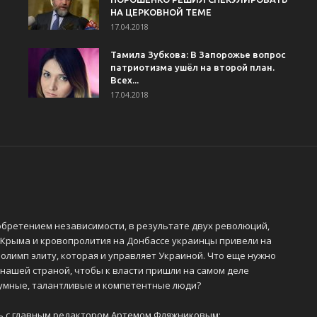
НА ЦЕРКОВНОЙ ТЕМЕ
17.04.2018
Тамила Зубкова: В Запорожье вопрос
патриотизма ушёл на второй план.
Всех...
17.04.2018
обретением независимости, в результате двух революций,
 Крыма и кровопролития на Донбассе украинцы привели на
олимп элиту, которая и управляет Украиной. Что еще нужно
 нашей страной, чтобы к власти пришли на самом деле
 умные, талантливые и компетентные люди?
ь с главным редактором Артемом Фляжниковым: