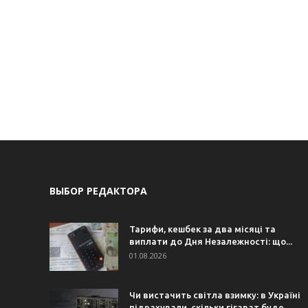
ВЫБОР РЕДАКТОРА
Тарифи, кешбек за два місяці та
виплати до Дня Незалежності: що...
01.08.2026
Чи вистачить світла взимку: в Україні
підрахували, скільки гігават буде