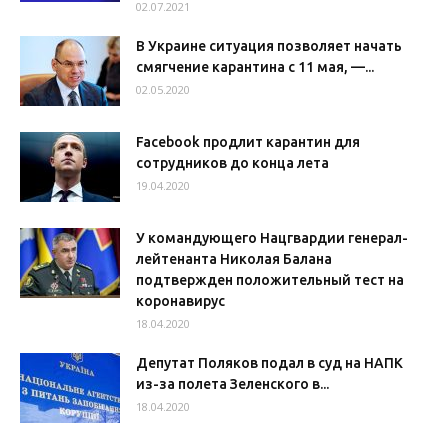
02.07.2021
В Украине ситуация позволяет начать
смягчение карантина с 11 мая, —...
02.05.2020
Facebook продлит карантин для
сотрудников до конца лета
19.04.2020
У командующего Нацгвардии генерал-
лейтенанта Николая Балана
подтвержден положительный тест на
коронавирус
18.04.2020
Депутат Поляков подал в суд на НАПК
из-за полета Зеленского в...
18.04.2020