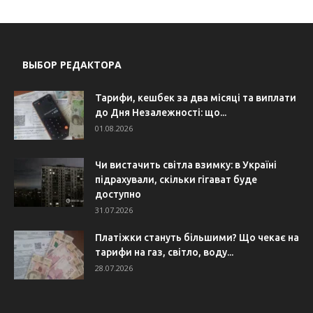
ВЫБОР РЕДАКТОРА
Тарифи, кешбек за два місяці та виплати
до Дня Незалежності: що...
01.08.2026
Чи вистачить світла взимку: в Україні
підрахували, скільки гігават буде
доступно
31.07.2026
Платіжки стануть більшими? Що чекає на
тарифи на газ, світло, воду...
28.07.2026