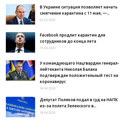
В Украине ситуация позволяет начать
смягчение карантина с 11 мая, —...
02.05.2020
Facebook продлит карантин для
сотрудников до конца лета
19.04.2020
У командующего Нацгвардии генерал-
лейтенанта Николая Балана
подтвержден положительный тест на
коронавирус
18.04.2020
Депутат Поляков подал в суд на НАПК
из-за полета Зеленского в...
18.04.2020