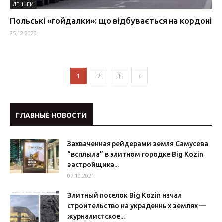
ДЕНЬГИ
Польські «гойдалки»: що відбувається на кордоні
25.12.2023
1
2
3
ГЛАВНЫЕ НОВОСТИ
Захваченная рейдерами земля Самусева
“всплыла” в элитном городке Big Kozin
застройщика...
07.10.2021
Элитный поселок Big Kozin начал
строительство на украденных землях —
журналистское...