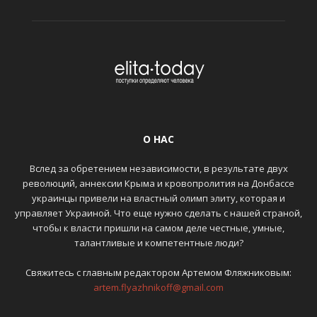
О НАС
Вслед за обретением независимости, в результате двух
революций, аннексии Крыма и кровопролития на Донбассе
украинцы привели на властный олимп элиту, которая и
управляет Украиной. Что еще нужно сделать с нашей страной,
чтобы к власти пришли на самом деле честные, умные,
талантливые и компетентные люди?
Свяжитесь с главным редактором Артемом Фляжниковым:
artem.flyazhnikoff@gmail.com