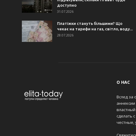
доступно
31.07.2026
Платіжки стануть більшими? Що
чекає на тарифи на газ, світло, воду...
28.07.2026
О НАС
Вслед за 
аннексии
властный 
сделать с
честные,
Свяжитес