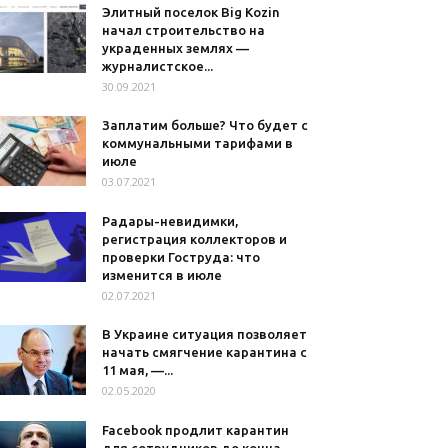
Элитный поселок Big Kozin
начал строительство на
украденных землях —
журналистское...
30.09.2021
Заплатим больше? Что будет с
коммунальными тарифами в
июле
03.07.2021
Радары-невидимки,
регистрация коллекторов и
проверки Гоструда: что
изменится в июле
02.07.2021
В Украине ситуация позволяет
начать смягчение карантина с
11 мая, —...
02.05.2020
Facebook продлит карантин