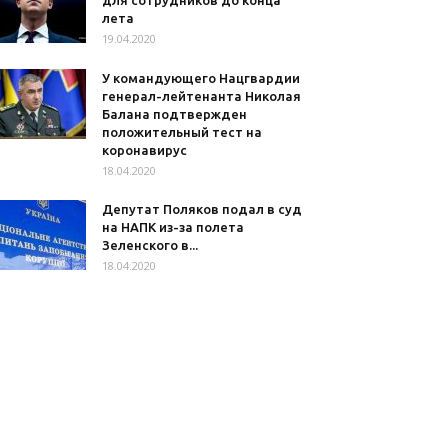
для сотрудников до конца
лета
19.04.2020
У командующего Нацгвардии
генерал-лейтенанта Николая
Балана подтвержден
положительный тест на
коронавирус
18.04.2020
Депутат Поляков подал в суд
на НАПК из-за полета
Зеленского в...
18.04.2020