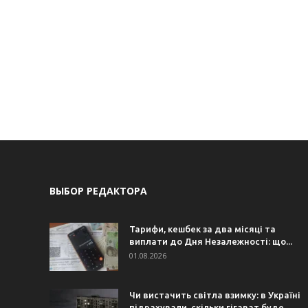
ВЫБОР РЕДАКТОРА
Тарифи, кешбек за два місяці та
виплати до Дня Незалежності: що...
01.08.2026
Чи вистачить світла взимку: в Україні
підрахували, скільки гігават буде