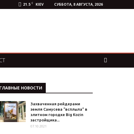
C
21.5
KIEV
СУББОТА, 8 АВГУСТА, 2026
СТ
ГЛАВНЫЕ НОВОСТИ
Захваченная рейдерами
земля Самусева “всплыла” в
элитном городке Big Kozin
застройщика...
07.10.2021