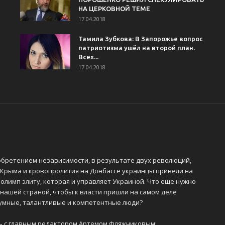
НА ЦЕРКОВНОЙ ТЕМЕ
17.04.2018
Тамила Зубкова: В Запорожье вопрос
патриотизма ушёл на второй план.
Всех...
17.04.2018
обретением независимости, в результате двух революций,
 Крыма и кровопролития на Донбассе украинцы привели на
олимп элиту, которая и управляет Украиной. Что еще нужно
 нашей страной, чтобы к власти пришли на самом деле
 умные, талантливые и компетентные люди?
ь с главным редактором Артемом Фляжниковым: