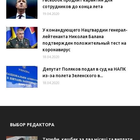
Facebook продлит карантин для
сотрудников до конца лета
19.04.2020
У командующего Нацгвардии генерал-
лейтенанта Николая Балана
подтвержден положительный тест на
коронавирус
18.04.2020
Депутат Поляков подал в суд на НАПК
из-за полета Зеленского в...
18.04.2020
ВЫБОР РЕДАКТОРА
Тарифи, кешбек за два місяці та виплати