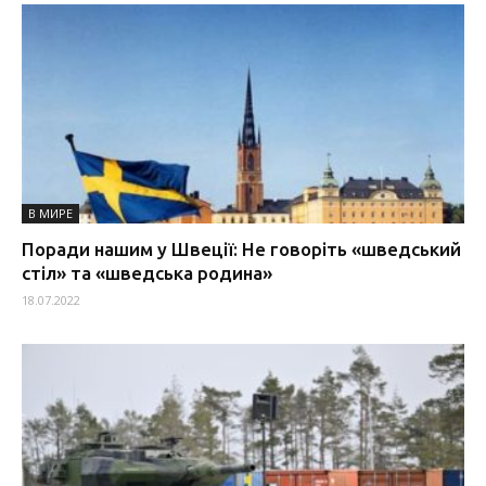
В МИРЕ
Поради нашим у Швеції: Не говоріть «шведський
стіл» та «шведська родина»
18.07.2022