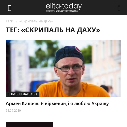
Теги
«Скрипаль на даху»
ТЕГ: «СКРИПАЛЬ НА ДАХУ»
ВЫБОР РЕДАКТОРА
Армен Калоян: Я вірменин, і я люблю Україну
26.07.2019