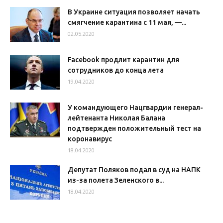
В Украине ситуация позволяет начать
смягчение карантина с 11 мая, —...
02.05.2020
Facebook продлит карантин для
сотрудников до конца лета
19.04.2020
У командующего Нацгвардии генерал-
лейтенанта Николая Балана
подтвержден положительный тест на
коронавирус
18.04.2020
Депутат Поляков подал в суд на НАПК
из-за полета Зеленского в...
18.04.2020