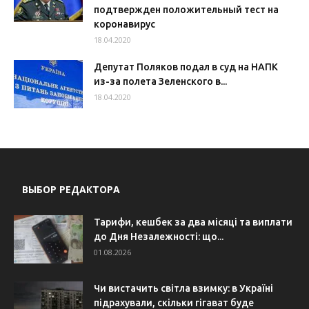
подтвержден положительный тест на
коронавирус
18.04.2020
Депутат Поляков подал в суд на НАПК
из-за полета Зеленского в...
18.04.2020
ВЫБОР РЕДАКТОРА
Тарифи, кешбек за два місяці та виплати
до Дня Незалежності: що...
01.08.2026
Чи вистачить світла взимку: в Україні
підрахували, скільки гігават буде