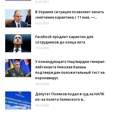
02.07.2021
В Украине ситуация позволяет начать
смягчение карантина с 11 мая, —...
02.05.2020
Facebook продлит карантин для
сотрудников до конца лета
19.04.2020
У командующего Нацгвардии генерал-
лейтенанта Николая Балана
подтвержден положительный тест на
коронавирус
18.04.2020
Депутат Поляков подал в суд на НАПК
из-за полета Зеленского в...
18.04.2020