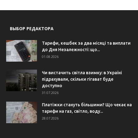
ВЫБОР РЕДАКТОРА
Тарифи, кешбек за два місяці та виплати
до Дня Незалежності: що...
01.08.2026
Чи вистачить світла взимку: в Україні
підрахували, скільки гігават буде
доступно
31.07.2026
Платіжки стануть більшими? Що чекає на
тарифи на газ, світло, воду...
28.07.2026