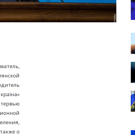
тель,
янской
итель
країна»
нтервью
ционной
еления,
 также о