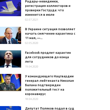
Радары-невидимки,
регистрация коллекторов и
проверки Гоструда: что
изменится в июле
02.07.2021
В Украине ситуация позволяет
начать смягчение карантина с
11 мая, —...
02.05.2020
Facebook продлит карантин
для сотрудников до конца
лета
19.04.2020
У командующего Нацгвардии
генерал-лейтенанта Николая
Балана подтвержден
положительный тест на
коронавирус
18.04.2020
Депутат Поляков подал в суд