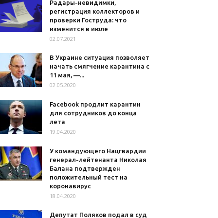
Радары-невидимки,
регистрация коллекторов и
проверки Гоструда: что
изменится в июле
02.07.2021
В Украине ситуация позволяет
начать смягчение карантина с
11 мая, —...
02.05.2020
Facebook продлит карантин
для сотрудников до конца
лета
19.04.2020
У командующего Нацгвардии
генерал-лейтенанта Николая
Балана подтвержден
положительный тест на
коронавирус
18.04.2020
Депутат Поляков подал в суд