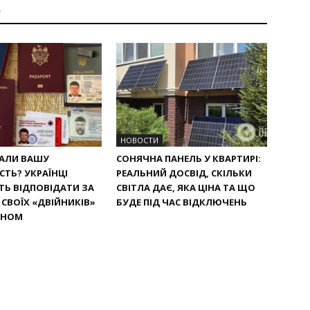
А
НОВОСТИ
РАЛИ ВАШУ
СОНЯЧНА ПАНЕЛЬ У КВАРТИРІ:
СТЬ? УКРАЇНЦІ
РЕАЛЬНИЙ ДОСВІД, СКІЛЬКИ
Ь ВІДПОВІДАТИ ЗА
СВІТЛА ДАЄ, ЯКА ЦІНА ТА ЩО
СВОЇХ «ДВІЙНИКІВ»
БУДЕ ПІД ЧАС ВІДКЛЮЧЕНЬ
ОНОМ