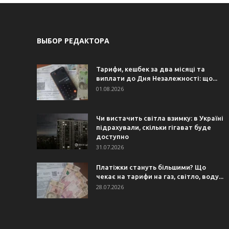
ВЫБОР РЕДАКТОРА
Тарифи, кешбек за два місяці та
виплати до Дня Незалежності: що...
01.08.2026
Чи вистачить світла взимку: в Україні
підрахували, скільки гігават буде
доступно
31.07.2026
Платіжки стануть більшими? Що
чекає на тарифи на газ, світло, воду...
28.07.2026