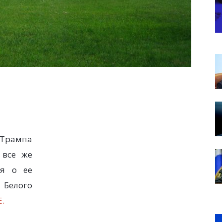
 Трампа
все же
ия о ее
 Белого
.