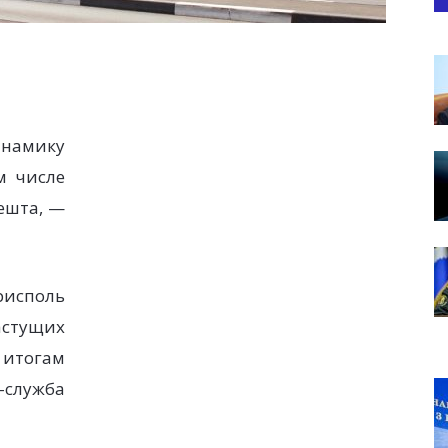
инамику
м числе
ешта, —
исполь
астущих
 итогам
служба