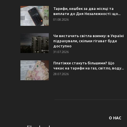
Тарифи, кешбек за два місяці та
виплати до Дня Незалежності: що...
01.08.2026
Чи вистачить світла взимку: в Україні
підрахували, скільки гігават буде
доступно
31.07.2026
Платіжки стануть більшими? Що
чекає на тарифи на газ, світло, воду...
28.07.2026
О НАС