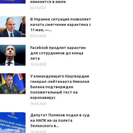
изменится в июле
02.07.2021
В Украине ситуация позволяет
начать смягчение карантина с
11 мая, —...
02.05.2020
Facebook продлит карантин
для сотрудников до конца
лета
19.04.2020
У командующего Нацгвардии
генерал-лейтенанта Николая
Балана подтвержден
положительный тест на
коронавирус
18.04.2020
Депутат Поляков подал в суд
на НАПК из-за полета
Зеленского в...
18.04.2020