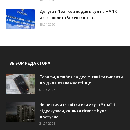
18.04.2020
Депутат Поляков подал в суд на НАПК
из-за полета Зеленского в...
18.04.2020
ВЫБОР РЕДАКТОРА
Тарифи, кешбек за два місяці та виплати
до Дня Незалежності: що...
01.08.2026
Чи вистачить світла взимку: в Україні
підрахували, скільки гігават буде
доступно
31.07.2026