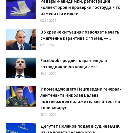
Радары-невидимки, регистрация
коллекторов и проверки Гоструда: что
изменится в июле
02.07.2021
В Украине ситуация позволяет начать
смягчение карантина с 11 мая, —...
02.05.2020
Facebook продлит карантин для
сотрудников до конца лета
19.04.2020
У командующего Нацгвардии генерал-
лейтенанта Николая Балана
подтвержден положительный тест на
коронавирус
18.04.2020
Депутат Поляков подал в суд на НАПК
из-за полета Зеленского в...