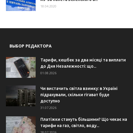
18.04.2020
ВЫБОР РЕДАКТОРА
Тарифи, кешбек за два місяці та виплати
до Дня Незалежності: що...
01.08.2026
Чи вистачить світла взимку: в Україні
підрахували, скільки гігават буде
доступно
31.07.2026
Платіжки стануть більшими? Що чекає на
тарифи на газ, світло, воду...
28.07.2026