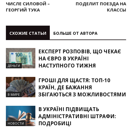
ЧИСЛЕ СИЛОВОЙ –
ПОДЕЛИТ ПОЕЗДА НА
ГЕОРГИЙ ТУКА
КЛАССЫ
СХОЖИЕ СТАТЬИ
БОЛЬШЕ ОТ АВТОРА
ЕКСПЕРТ РОЗПОВІВ, ЩО ЧЕКАЄ
НА ЄВРО В УКРАЇНІ
НАСТУПНОГО ТИЖНЯ
ДЕНЬГИ
ГРОШІ ДЛЯ ЩАСТЯ: ТОП-10
КРАЇН, ДЕ БАЖАННЯ
ЗБІГАЮТЬСЯ З МОЖЛИВОСТЯМИ
В МИРЕ
В УКРАЇНІ ПІДВИЩАТЬ
АДМІНІСТРАТИВНІ ШТРАФИ:
ПОДРОБИЦІ
НОВОСТИ