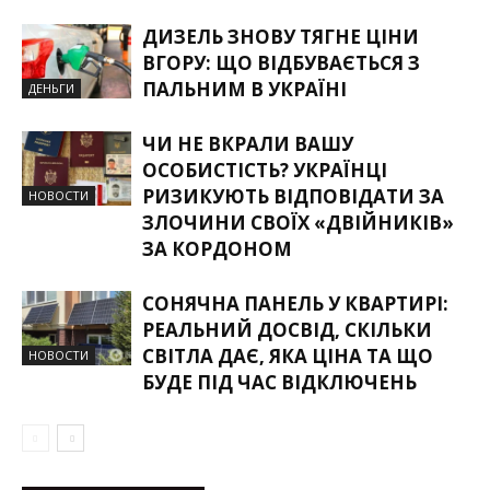
ДИЗЕЛЬ ЗНОВУ ТЯГНЕ ЦІНИ
ВГОРУ: ЩО ВІДБУВАЄТЬСЯ З
ПАЛЬНИМ В УКРАЇНІ
ДЕНЬГИ
ЧИ НЕ ВКРАЛИ ВАШУ
ОСОБИСТІСТЬ? УКРАЇНЦІ
РИЗИКУЮТЬ ВІДПОВІДАТИ ЗА
НОВОСТИ
ЗЛОЧИНИ СВОЇХ «ДВІЙНИКІВ»
ЗА КОРДОНОМ
СОНЯЧНА ПАНЕЛЬ У КВАРТИРІ:
РЕАЛЬНИЙ ДОСВІД, СКІЛЬКИ
СВІТЛА ДАЄ, ЯКА ЦІНА ТА ЩО
НОВОСТИ
БУДЕ ПІД ЧАС ВІДКЛЮЧЕНЬ